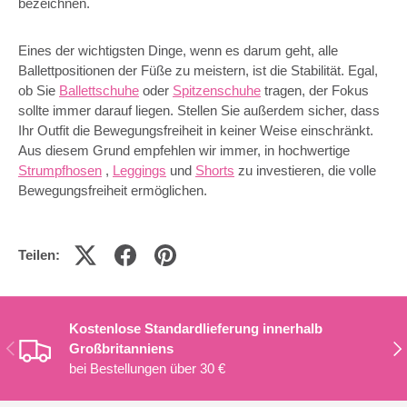
bezeichnen.
Eines der wichtigsten Dinge, wenn es darum geht, alle
Ballettpositionen der Füße zu meistern, ist die Stabilität. Egal,
ob Sie
Ballettschuhe
oder
Spitzenschuhe
tragen, der Fokus
sollte immer darauf liegen. Stellen Sie außerdem sicher, dass
Ihr Outfit die Bewegungsfreiheit in keiner Weise einschränkt.
Aus diesem Grund empfehlen wir immer, in hochwertige
Strumpfhosen
,
Leggings
und
Shorts
zu investieren, die volle
Bewegungsfreiheit ermöglichen.
Teilen:
Kostenlose Standardlieferung innerhalb
VORHERIGE
NÄ
Großbritanniens
bei Bestellungen über 30 €