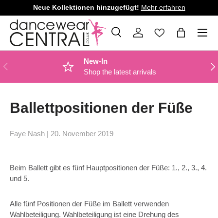
Neue Kollektionen hinzugefügt!
Mehr erfahren
DIREKT ZUM INHALT
Menü
Suche
Einloggen
Einkaufsta
Suchen
Art
Alle
New-In
VORHERIGE
NÄ
Shop the latest arrivals
Ballettpositionen der Füße
Faye Nash |
20. November 2019
Beim Ballett gibt es fünf Hauptpositionen der Füße: 1., 2., 3., 4.
und 5.
Alle fünf Positionen der Füße im Ballett verwenden
Wahlbeteiligung. Wahlbeteiligung ist eine Drehung des