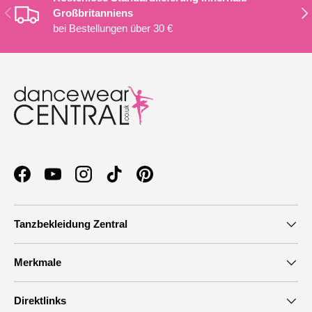
VORHERIGE
NÄ
Großbritanniens
bei Bestellungen über 30 €
Facebook
YouTube
Instagram
TikTok
Pinterest
Tanzbekleidung Zentral
Merkmale
Direktlinks