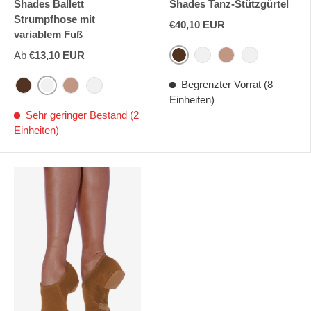
Shades Ballett
Shades Tanz-Stützgürtel
Strumpfhose mit
€40,10 EUR
variablem Fuß
Ab
€13,10 EUR
Bojangles
Rabe
Uday
Perle
Begrenzter Vorrat (8
Bojangles
Rabe
Uday
Perle
Einheiten)
Sehr geringer Bestand (2
Einheiten)