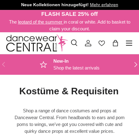
Neue Kollektionen hinzugefügt!
Mehr erfahren
DIREKT ZUM INHALT
FLASH SALE 25% off
The
leotard of the summer
in coral or white. Add to basket to
claim your discount.
Menü
Suche
Einloggen
Einkaufsta
Suchen
Art
Alle
New-In
VORHERIGE
NÄ
Shop the latest arrivals
Kostüme & Requisiten
Shop a range of dance costumes and props at
Dancewear Central. From headbands to ears and pom
poms to wings, we've got you covered with cute and
quirky dance props at excellent value prices.