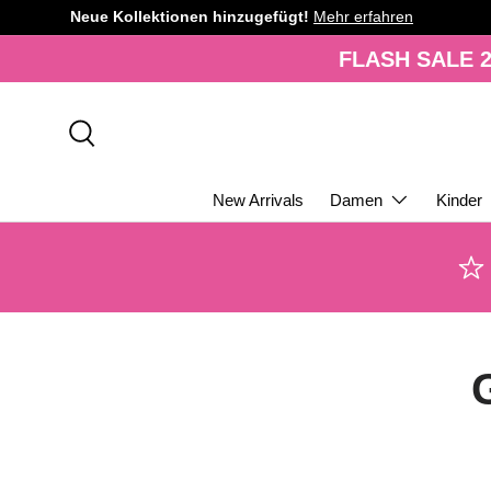
Neue Kollektionen hinzugefügt!
Mehr erfahren
DIREKT ZUM INHALT
FLASH SALE 2
Suche
New Arrivals
Damen
Kinder