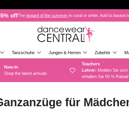
5% off
The
leotard of the summer
in coral or white. Add to basket 
Tanzschuhe
Jungen & Herren
Zubehör
M
Teachers
New-In
Lehrer:
Melden Sie sich
Shop the latest arrivals
erhalten Sie 50 % Rabatt
Ganzanzüge für Mädche