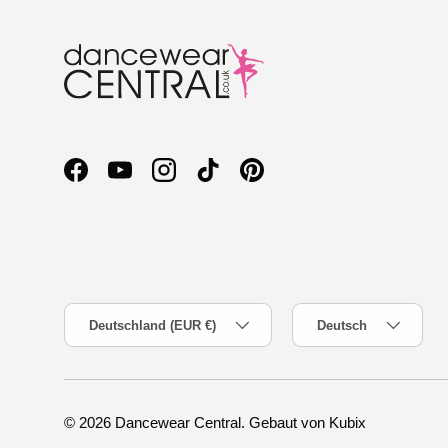
Facebook
YouTube
Instagram
TikTok
Pinterest
Land/Region
Sprache
Deutschland (EUR €)
Deutsch
© 2026
Dancewear Central
.
Gebaut von Kubix