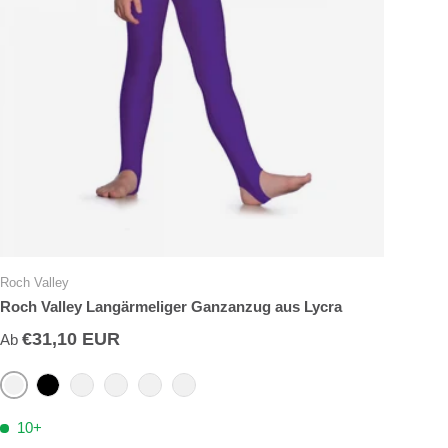
Roch Valley
Roch Valley Langärmeliger Ganzanzug aus Lycra
€31,10 EUR
Ab
Eisvogel
Schwarz
Lila
Rot
Königlich
Weiß
10+