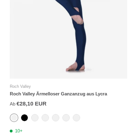
Roch Valley
Roch Valley Ärmelloser Ganzanzug aus Lycra
€28,10 EUR
Ab
Rot
Schwarz
Eisvogel
Marineblau
Lila
Himbeere
Königlich
10+