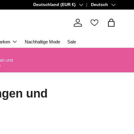
Land/Region
Sprache
Deutschland (EUR €)
Deutsch
Einloggen
Einkaufsta
arken
Nachhaltige Mode
Sale
 an und
*
ngen und