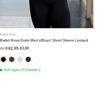
Ballet Rosa
Ballet Rosa Endo Men's/Boys' Short Sleeve Leotard
€42,95 EUR
Ab
Black
Bordeaux Endo
Grey Endo
Marine Endo
White
Auf Lager (9 Einheiten)