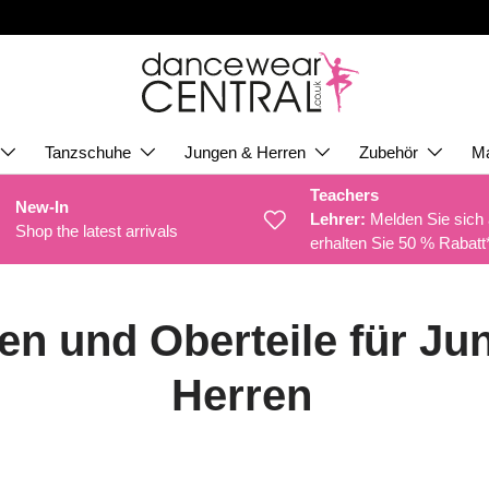
Tanzschuhe
Jungen & Herren
Zubehör
M
Teachers
New-In
Lehrer:
Melden Sie sich
Shop the latest arrivals
erhalten Sie 50 % Rabatt
en und Oberteile für Ju
Herren