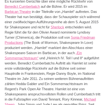
Es kursierten Gerüchte über eine mögliche Rückkehr von
Benedict Cumberbatch
auf die Bühne. Er wird 2015 im
Barbican Theatre
in der Titelrolle von „Hamlet“ auftreten. Das
Theater hat nun bestätigt, dass der Schauspieler sich während
einer zwölfwöchigen Aufführungsreihe ab dem 5. August 2015
für Shakespeare und nicht für
Sherlock
entscheiden wird.
Regie führt die für den Olivier Award nominierte Lyndsey
Turner (Chimerica), die Produktion soll von
Sonia Friedman
Productions
(The Book of Mormon, Shakespeare In Love)
produziert werden. „Hamlet“ markiert den Abschluss einer
Shakespeare-Saison im Barbican, in der auch
„Ein
Sommernachtstraum“
und „Heinrich IV. Teil I und II“ aufgeführt
werden. Benedict Cumberbatchs Auftritt als Hamlet ist seine
erste vollständige Rückkehr auf die Bühne seit seiner
Hauptrolle in Frankenstein, Regie Danny Boyle, im National
Theatre im Jahr 2011. Zu seinen weiteren Bühnenauftritten
zählen Hedda Gabler und Ein Sommernachtstraum im
Regent's Park Open Air Theatre. Hamlet ist eine von
Shakespeares anspruchsvollsten Rollen und Cumberbatch tritt
in die Fußstapfen von David Tennant, Rory Kinnear,
Michael
Sheen
, John Simm und Jude Law als gequälter Prinz. Seit