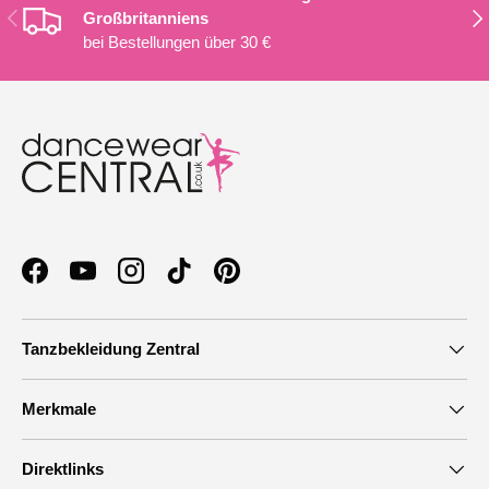
VORHERIGE
NÄ
Großbritanniens
bei Bestellungen über 30 €
Facebook
YouTube
Instagram
TikTok
Pinterest
Tanzbekleidung Zentral
Merkmale
Direktlinks