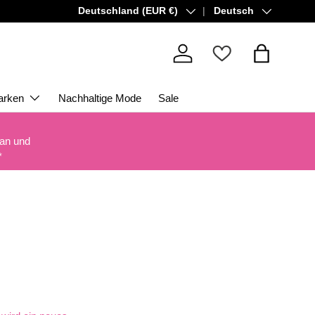
Land/Region
Sprache
Deutschland (EUR €)
Deutsch
Einloggen
Einkaufsta
arken
Nachhaltige Mode
Sale
 an und
*