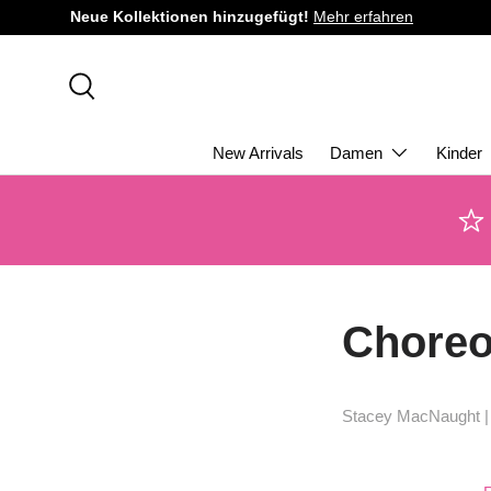
Neue Kollektionen hinzugefügt!
Mehr erfahren
DIREKT ZUM INHALT
Suche
New Arrivals
Damen
Kinder
Choreo
Stacey MacNaught 