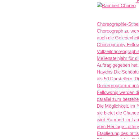
R
Choreographie-Stipen
Choreograph zu werde
auch die Gelegenhei
Choreography Fellow
Vollzeitchoreographi
Meilensteinjahr für 
Auftrag gegeben hat
Haydns Die Schöpfun
als 50 Darstellern. D
Dreierprogramm unter
Fellowship werden d
parallel zum besteh
Die Möglichkeit, im
9
sie bietet die Chanc
wird Rambert im Lau
vom Heritage Lottery 
Etablierung des brit