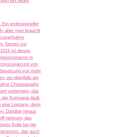
 wird ein neues
 Ein professioneller
ch, aber man braucht
s Leverhulme
om Tanzen zur
2016 ist dieses
tungsprogramm in
anzinszenierung von
e Besetzung von mehr
en, wo ebenfalls ein
ulme Choreography
ert verbringen, das
der Kompanie läuft.
n eine Leistung, denn
en.
Darüber hinaus
riff nehmen, das
berts Rolle bei der
 Programms, das auch