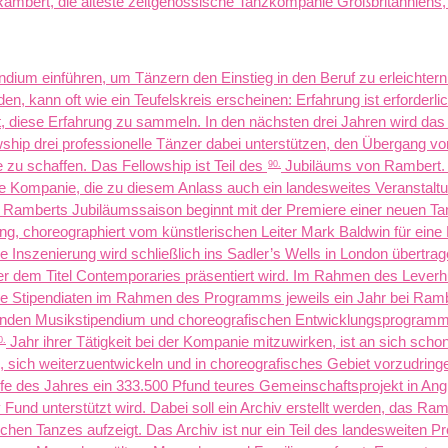
ambert, die älteste zeitgenössische Tanzkompanie Großbritanniens,
dium einführen, um Tänzern den Einstieg in den Beruf zu erleichtern.
n, kann oft wie ein Teufelskreis erscheinen: Erfahrung ist erforderli
t, diese Erfahrung zu sammeln. In den nächsten drei Jahren wird da
ship drei professionelle Tänzer dabei unterstützen, den Übergang v
e zu schaffen. Das Fellowship ist Teil des
Jubiläums von Rambert. 
90.
die Kompanie, die zu diesem Anlass auch ein landesweites Veranstal
. Ramberts Jubiläumssaison beginnt mit der Premiere einer neuen T
g, choreographiert vom künstlerischen Leiter Mark Baldwin für ein
ie Inszenierung wird schließlich ins Sadler’s Wells in London übertrag
 dem Titel Contemporaries präsentiert wird.
Im Rahmen des Leverh
ie Stipendiaten im Rahmen des Programms jeweils ein Jahr bei Ramb
enden Musikstipendium und choreografischen Entwicklungsprogramm 
Jahr ihrer Tätigkeit bei der Kompanie mitzuwirken, ist an sich scho
0.
e, sich weiterzuentwickeln und in choreografisches Gebiet vorzudring
fe des Jahres ein 333.500 Pfund teures Gemeinschaftsprojekt in Ang
Fund unterstützt wird. Dabei soll ein Archiv erstellt werden, das Ram
ischen Tanzes aufzeigt. Das Archiv ist nur ein Teil des landesweiten