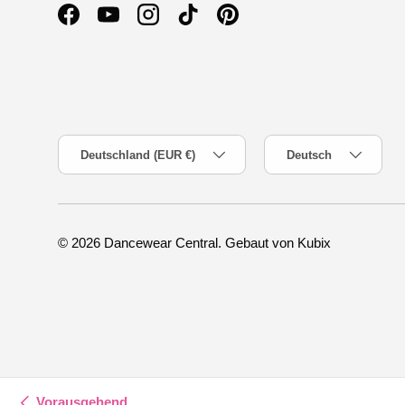
Facebook
YouTube
Instagram
TikTok
Pinterest
Land/Region
Sprache
Deutschland (EUR €)
Deutsch
© 2026
Dancewear Central
.
Gebaut von Kubix
Vorausgehend