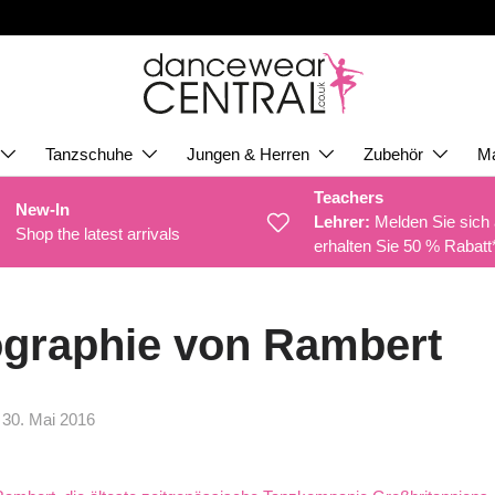
Tanzschuhe
Jungen & Herren
Zubehör
M
Teachers
New-In
Lehrer:
Melden Sie sich
Shop the latest arrivals
erhalten Sie 50 % Rabatt
graphie von Rambert
|
30. Mai 2016