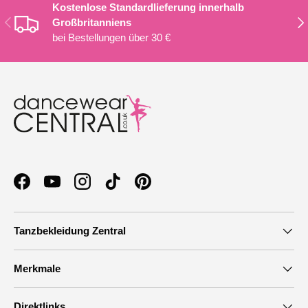
Kostenlose Standardlieferung innerhalb
VORHERIGE
NÄ
Großbritanniens
bei Bestellungen über 30 €
Facebook
YouTube
Instagram
TikTok
Pinterest
Tanzbekleidung Zentral
Merkmale
Direktlinks