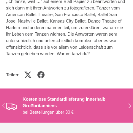
„Ich tanze, weil …“ auf einem Blatt Papier zu beantworten und
sich dann mit ihren Antworten zu fotografieren. Tänzer vom
American Ballet Theatre, San Francisco Ballet, Ballet San
Jose, Nashville Ballet, Kansas City Ballet, Dance Theatre of
Harlem und anderen nahmen teil, um zu erklären, warum sie
ihr Leben dem Tanzen widmen. Die Antworten waren sehr
unterschiedlich und unterschiedlich komplex, aber es war
offensichtlich, dass sie vor allem von Leidenschaft zum
Tanzen getrieben wurden. Warum tanzt du?
Teilen:
Kostenlose Standardlieferung innerhalb
VORHERIGE
NÄ
Großbritanniens
bei Bestellungen über 30 €