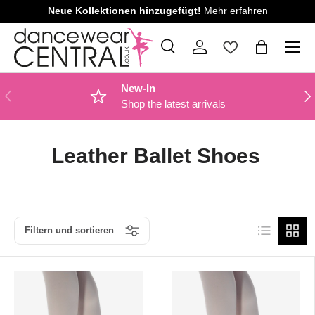
Neue Kollektionen hinzugefügt!
Mehr erfahren
DIREKT ZUM INHALT
Menü
Suche
Einloggen
Einkaufsta
Suchen
Art
Alle
New-In
VORHERIGE
NÄ
Shop the latest arrivals
Leather Ballet Shoes
Produktliste
Produk
Filtern und sortieren