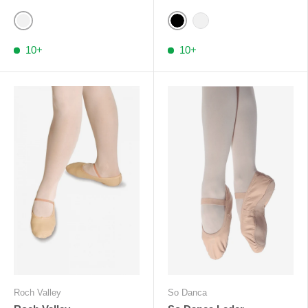
Weiß
Schwarz
Blassrosa
10+
10+
Roch Valley
So Danca