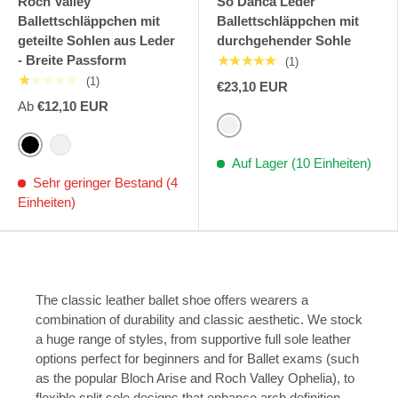
Roch Valley
So Danca Leder
Ballettschläppchen mit
Ballettschläppchen mit
geteilte Sohlen aus Leder
durchgehender Sohle
- Breite Passform
★★★★★
(1)
★★★★★
(1)
€23,10 EUR
Ab
€12,10 EUR
Rosa
Schwarz
Rosa
Auf Lager (10 Einheiten)
Sehr geringer Bestand (4
Einheiten)
The classic leather ballet shoe offers wearers a
combination of durability and classic aesthetic. We stock
a huge range of styles, from supportive full sole leather
options perfect for beginners and for Ballet exams (such
as the popular Bloch Arise and Roch Valley Ophelia), to
flexible split sole designs that enhance arch definition.