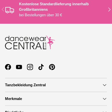
Kostenlose Standardlieferung innerhalb
VORHERIGE
NÄ
Großbritanniens
bei Bestellungen über 30 €
Facebook
YouTube
Instagram
TikTok
Pinterest
Tanzbekleidung Zentral
Merkmale