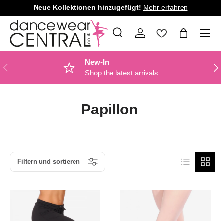
Neue Kollektionen hinzugefügt!
Mehr erfahren
DIREKT ZUM INHALT
Menü
Suche
Einloggen
Einkaufsta
Suchen
Art
Alle
New-In
VORHERIGE
NÄ
Shop the latest arrivals
Papillon
Produktliste
Produk
Filtern und sortieren