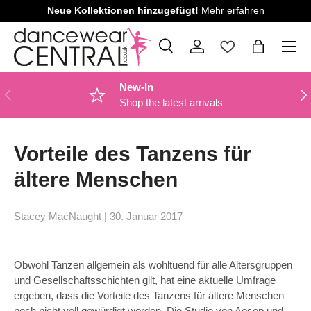
Neue Kollektionen hinzugefügt!
Mehr erfahren
DIREKT ZUM INHALT
Menü
Suche
Einloggen
Einkaufsta
Suchen
Art
Alle
New-In
VORHERIGE
NÄ
Shop the latest arrivals
Vorteile des Tanzens für
ältere Menschen
Stacey MacNaught |
30. Januar 2017
Obwohl Tanzen allgemein als wohltuend für alle Altersgruppen
und Gesellschaftsschichten gilt, hat eine aktuelle Umfrage
ergeben, dass die Vorteile des Tanzens für ältere Menschen
noch nicht voll gewürdigt werden. Die Studie von Aesop und