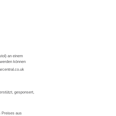
stol) an einem
t werden können
central.co.uk
rstützt, gesponsert,
s Preises aus