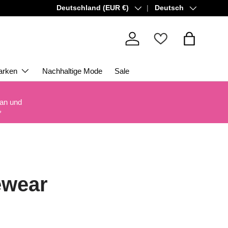
Land/Region
Sprache
Deutschland (EUR €)
Deutsch
Einloggen
Einkaufsta
arken
Nachhaltige Mode
Sale
 an und
*
ewear