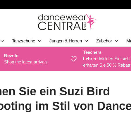
Tanzschuhe
Jungen & Herren
Zubehör
M
Teachers
New-In
Lehrer:
Melden Sie sich
Shop the latest arrivals
erhalten Sie 50 % Rabatt
en Sie ein Suzi Bird
ooting im Stil von Danc
l