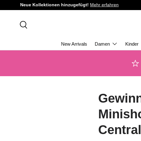
Neue Kollektionen hinzugefügt!
Mehr erfahren
DIREKT ZUM INHALT
Suche
New Arrivals
Damen
Kinder
Gewinn
Minish
Centra