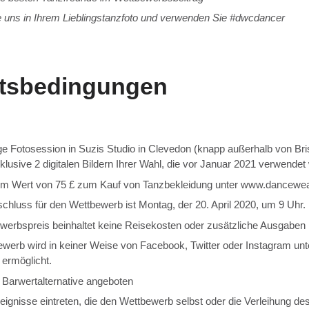
 uns in Ihrem Lieblingstanzfoto und verwenden Sie #dwcdancer
tsbedingungen
ge Fotosession in Suzis Studio in Clevedon (knapp außerhalb von Bri
lusive 2 digitalen Bildern Ihrer Wahl, die vor Januar 2021 verwende
m Wert von 75 £ zum Kauf von Tanzbekleidung unter www.dancewear
hluss für den Wettbewerb ist Montag, der 20. April 2020, um 9 Uhr.
werbspreis beinhaltet keine Reisekosten oder zusätzliche Ausgaben
werb wird in keiner Weise von Facebook, Twitter oder Instagram unte
 ermöglicht.
 Barwertalternative angeboten
ignisse eintreten, die den Wettbewerb selbst oder die Verleihung de