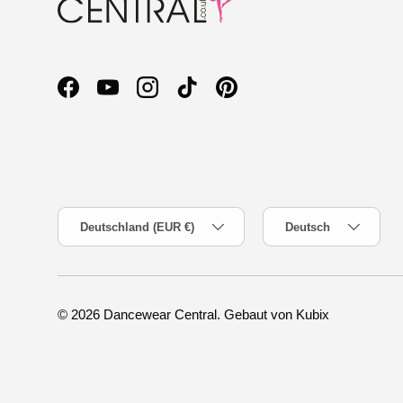
Facebook
YouTube
Instagram
TikTok
Pinterest
Land/Region
Sprache
Deutschland (EUR €)
Deutsch
© 2026
Dancewear Central
.
Gebaut von Kubix