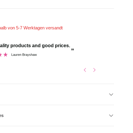
halb von 5-7 Werktagen versandt
“
ality products and good prices.
And I was pleasantly surprised with the quality
”
dance wear…I 
Lauren Brayshaw
es