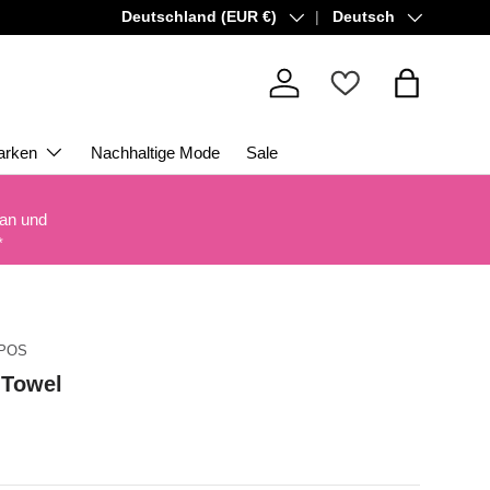
Land/Region
Sprache
Deutschland (EUR €)
Deutsch
Einloggen
Einkaufsta
arken
Nachhaltige Mode
Sale
 an und
*
4POS
 Towel