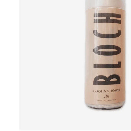
“
very helpful staff and prompt delivery of my
Very helpful staff and prompt delivery of my
dance shoes.
dan
”
Anonymous