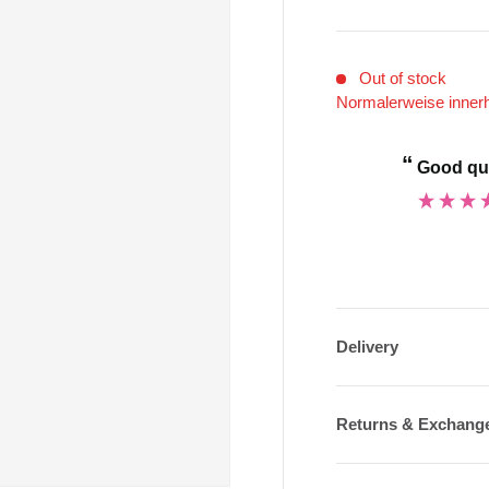
Out of stock
Normalerweise inner
“
Good qu
ce shoes.
”
Anonymous
Delivery
Returns & Exchang