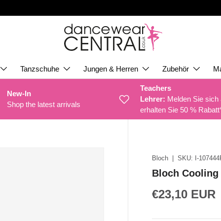
Tanzschuhe
Jungen & Herren
Zubehör
M
Teachers
New-In
Lehrer:
Melden Sie sich
Shop the latest arrivals
erhalten Sie 50 % Rabatt
Bloch
|
SKU:
I-10744
Bloch Cooling
€23,10 EUR