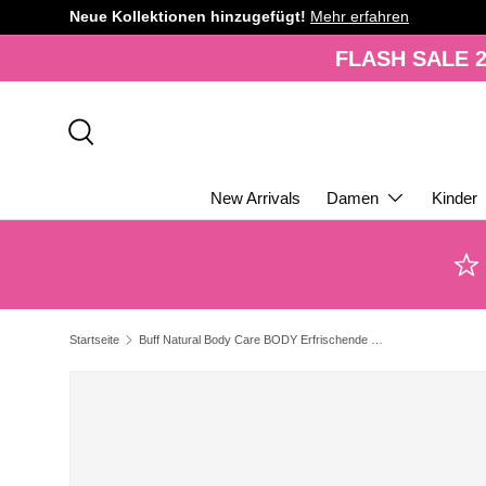
Neue Kollektionen hinzugefügt!
Mehr erfahren
DIREKT ZUM INHALT
FLASH SALE 2
Suche
New Arrivals
Damen
Kinder
Startseite
Buff Natural Body Care BODY Erfrischende und verjüngende Kerze