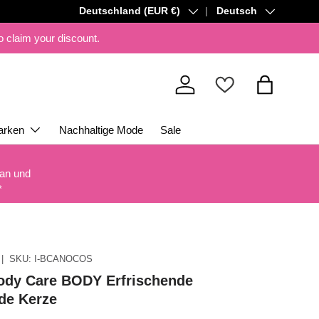
Land/Region
Sprache
Deutschland (EUR €)
Deutsch
to claim your discount.
Einloggen
Einkaufsta
arken
Nachhaltige Mode
Sale
 an und
*
|
SKU:
I-BCANOCOS
Body Care BODY Erfrischende
de Kerze