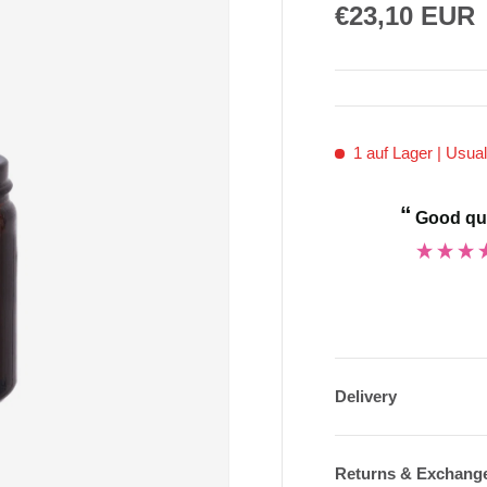
€23,10 EUR
1 auf Lager
| Usual
“
Good qu
ce shoes.
”
Anonymous
Delivery
Returns & Exchang