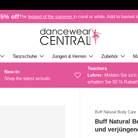
5% off
The
leotard of the summer
in coral or white. Add to basket 
Tanzschuhe
Jungen & Herren
Zubehör
M
Teachers
New-In
Lehrer:
Melden Sie sich
Shop the latest arrivals
erhalten Sie 50 % Rabatt
Buff Natural Body Care
Buff Natural 
und verjüngen