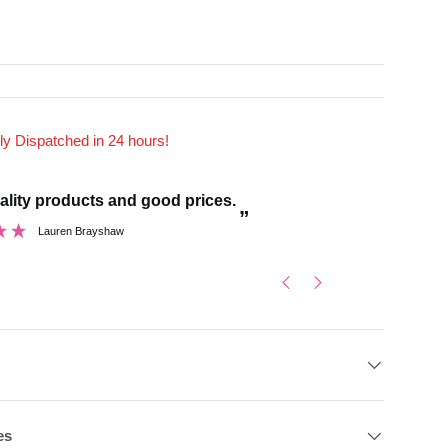
ly Dispatched in 24 hours!
“
ality products and good prices.
And I was pleasantly surprised with the quality
”
dance wear…I 
Lauren Brayshaw
es