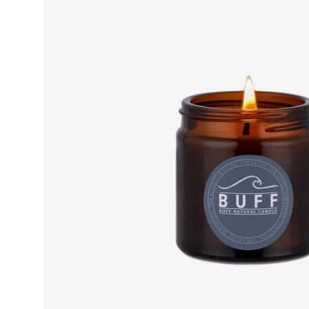
“
very helpful staff and prompt delivery of my
Very helpful staff and prompt delivery of my
dance shoes.
dan
”
Anonymous