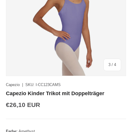
von
3
/
4
Capezio
|
SKU:
I-CC123CAMS
Capezio Kinder Trikot mit Doppelträger
€26,10 EUR
Farbe:
Amethyst