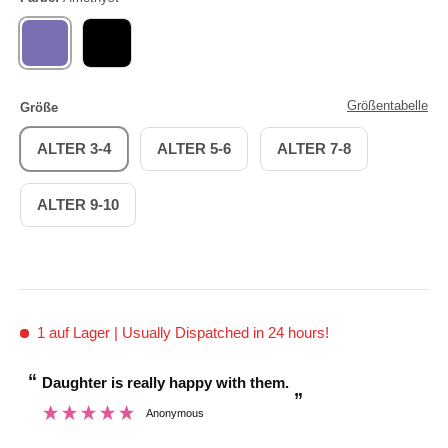
AMETHYST
SCHWARZ
Größentabelle
Größe
ALTER 3-4
ALTER 5-6
ALTER 7-8
ALTER 9-10
1 auf Lager
| Usually Dispatched in 24 hours!
“
“
Daughter is really happy with them.
Brilliant customer
”
Anonymous
”