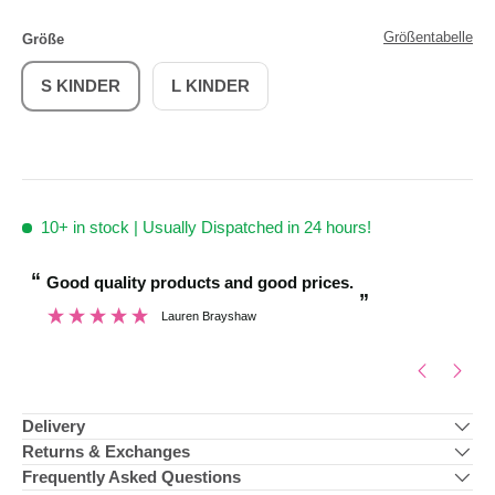
Größentabelle
Größe
S KINDER
L KINDER
10+
in stock | Usually Dispatched in 24 hours!
“
“
Good quality products and good prices.
And I was pleasan
”
Lauren Brayshaw
”
Delivery
Returns & Exchanges
Frequently Asked Questions