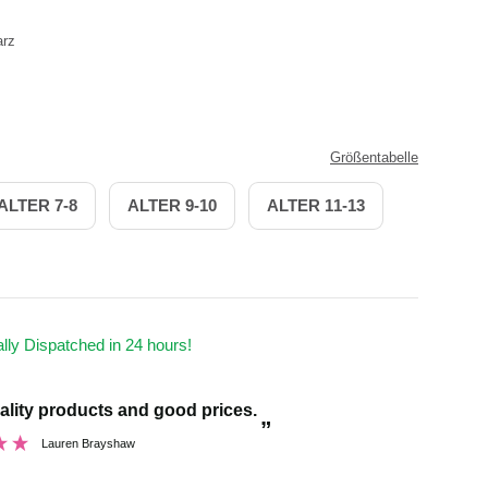
arz
CHWARZ
Größentabelle
ALTER 7-8
ALTER 9-10
ALTER 11-13
ally Dispatched in 24 hours!
“
ality products and good prices.
And I was pleasantly surprised with the quality
”
dance wear…I 
Lauren Brayshaw