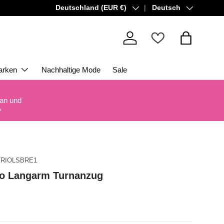
Land/Region
Sprache
Deutschland (EUR €)
Deutsch
Einloggen
Einkaufsta
arken
Nachhaltige Mode
Sale
 an und
*
VRIOLSBRE1
io Langarm Turnanzug