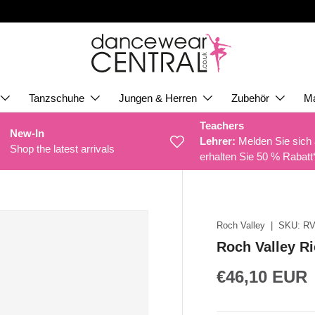
Tanzschuhe
Jungen & Herren
Zubehör
M
Teachers
New-In
Lehrer:
Melden Sie sich
Shop the latest arrivals
erhalten Sie 50 % Rabatt
Roch Valley
|
SKU:
R
Roch Valley R
€46,10 EUR