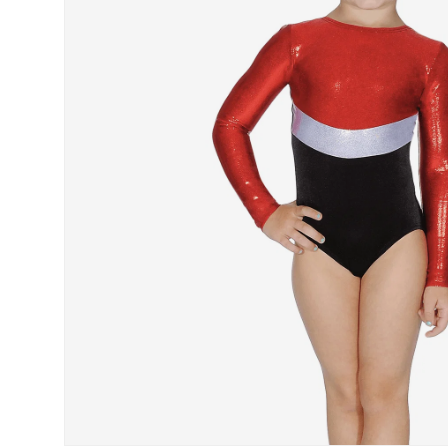
“
very helpful staff and prompt delivery of my
Very helpful staff and prompt delivery of my
dance shoes.
dan
”
Anonymous