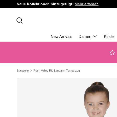
Neue Kollektionen hinzugefügt!
Mehr erfahren
DIREKT ZUM INHALT
Suche
New Arrivals
Damen
Kinder
Startseite
Roch Valley Rio Langarm Turnanzug