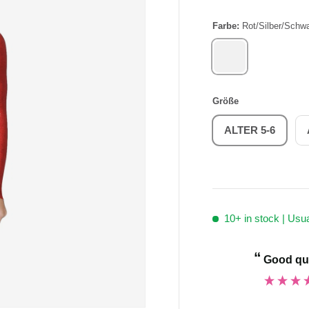
Farbe:
Rot/Silber/Schw
ROT/SILBER/S
Größe
ALTER 5-6
10+
in stock | Usu
“
Good qu
ce shoes.
”
Anonymous