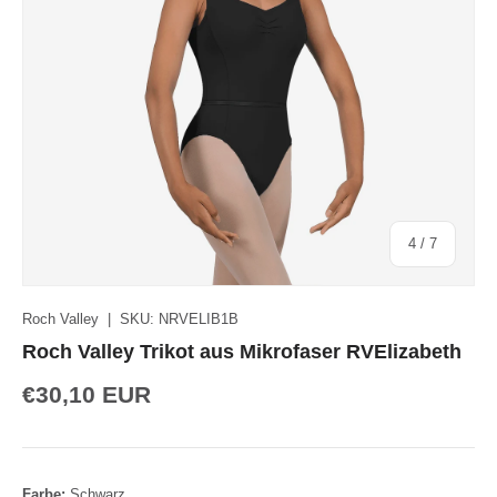
von
4
/
7
Roch Valley
|
SKU:
NRVELIB1B
Roch Valley Trikot aus Mikrofaser RVElizabeth
€30,10 EUR
Farbe:
Schwarz