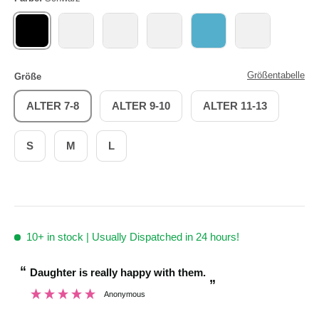
SCHWARZ
BURGUND
LAVENDEL
MAULBEERE
MARINE
KÖNIGLICH
Größentabelle
Größe
ALTER 7-8
ALTER 9-10
ALTER 11-13
S
M
L
10+
in stock | Usually Dispatched in 24 hours!
“
“
Daughter is really happy with them.
Brilliant customer
”
Anonymous
”